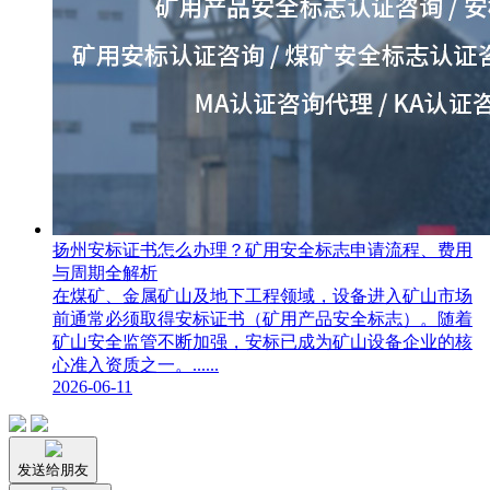
扬州安标证书怎么办理？矿用安全标志申请流程、费用
与周期全解析
在煤矿、金属矿山及地下工程领域，设备进入矿山市场
前通常必须取得安标证书（矿用产品安全标志）。随着
矿山安全监管不断加强，安标已成为矿山设备企业的核
心准入资质之一。......
2026-06-11
发送给朋友