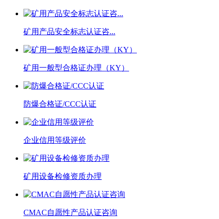
矿用产品安全标志认证咨...
矿用一般型合格证办理（KY）
防爆合格证/CCC认证
企业信用等级评价
矿用设备检修资质办理
CMAC自愿性产品认证咨询