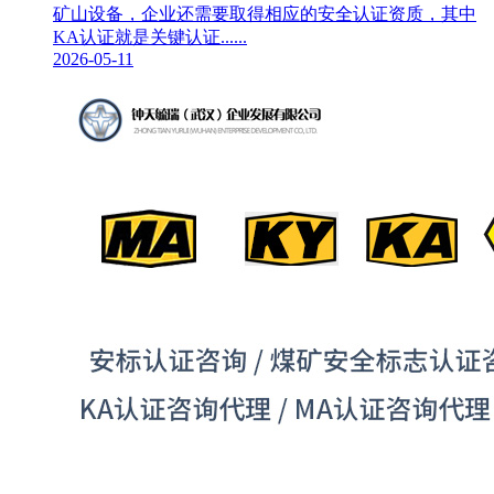
矿山设备，企业还需要取得相应的安全认证资质，其中
KA认证就是关键认证......
2026-05-11