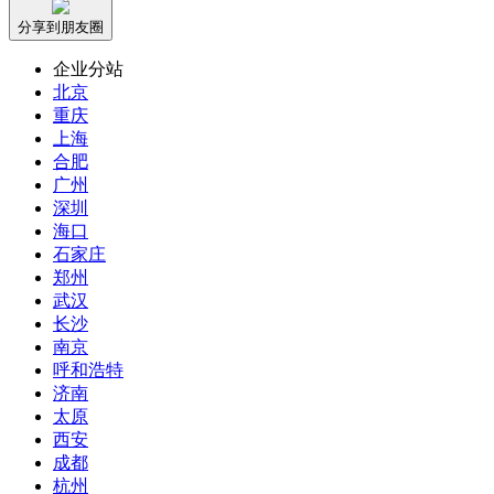
分享到朋友圈
企业分站
北京
重庆
上海
合肥
广州
深圳
海口
石家庄
郑州
武汉
长沙
南京
呼和浩特
济南
太原
西安
成都
杭州