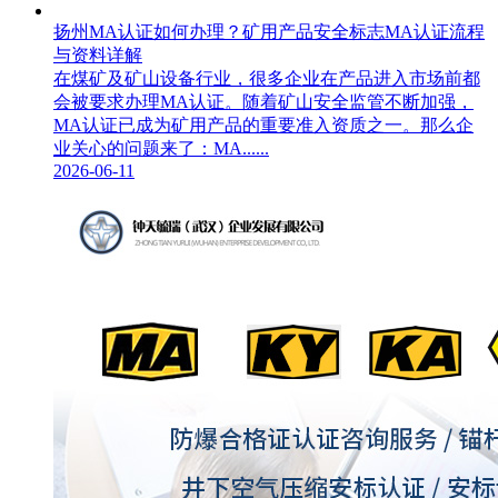
扬州MA认证如何办理？矿用产品安全标志MA认证流程
与资料详解
在煤矿及矿山设备行业，很多企业在产品进入市场前都
会被要求办理MA认证。随着矿山安全监管不断加强，
MA认证已成为矿用产品的重要准入资质之一。那么企
业关心的问题来了：MA......
2026-06-11