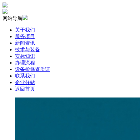
网站导航
关于我们
服务项目
新闻资讯
技术与装备
安标知识
办理流程
设备检修资质证
联系我们
企业分站
返回首页