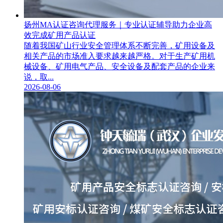
扬州MA认证咨询代理服务｜专业认证辅导助力企业高
效完成矿用产品认证
随着我国矿山行业安全管理体系不断完善，矿用设备及
相关产品的市场准入要求越来越严格。对于生产矿用机
械设备、矿用电气产品、安全设备及配套产品的企业来
说，取...
2026-08-06