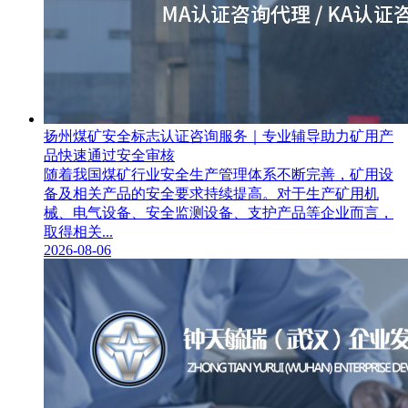
扬州煤矿安全标志认证咨询服务｜专业辅导助力矿用产
品快速通过安全审核
随着我国煤矿行业安全生产管理体系不断完善，矿用设
备及相关产品的安全要求持续提高。对于生产矿用机
械、电气设备、安全监测设备、支护产品等企业而言，
取得相关...
2026-08-06