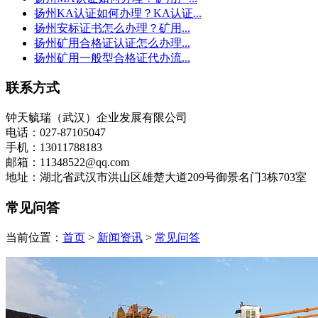
扬州KA认证如何办理？KA认证...
扬州安标证书怎么办理？矿用...
扬州矿用合格证认证怎么办理...
扬州矿用一般型合格证代办流...
联系方式
钟天毓瑞（武汉）企业发展有限公司
电话：027-87105047
手机：13011788183
邮箱：11348522@qq.com
地址：湖北省武汉市洪山区雄楚大道209号御景名门3栋703室
常见问答
当前位置：
首页
>
新闻资讯
>
常见问答