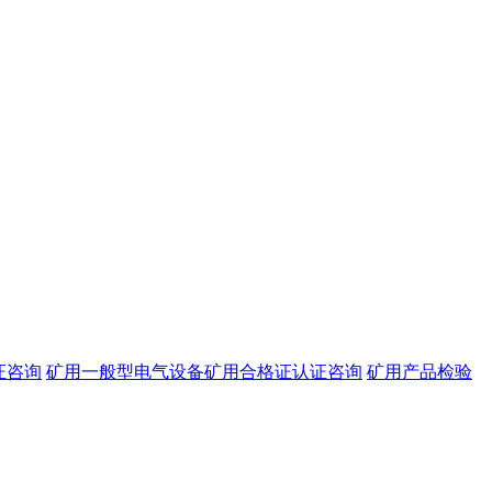
证咨询
矿用一般型电气设备矿用合格证认证咨询
矿用产品检验