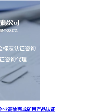
企业高效完成矿用产品认证