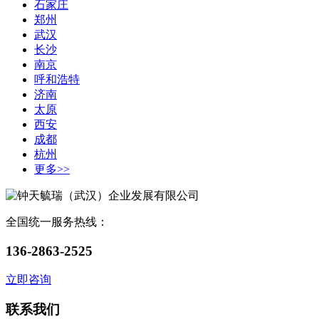
石家庄
郑州
武汉
长沙
南京
呼和浩特
济南
太原
西安
成都
杭州
更多>>
全国统一服务热线：
136-2863-2525
立即咨询
联系我们