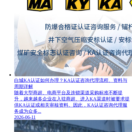
白城KA认证如何办理？KA认证咨询代理流程、资料与
周期详解
随着大型商超、电商平台及连锁渠道采购标准不断提
升，越来越多企业在入驻商超、进入KA渠道时被要求提
供KA认证或相关审核资料。因此，KA认证咨询代理服
务成为众多...
2026-06-11