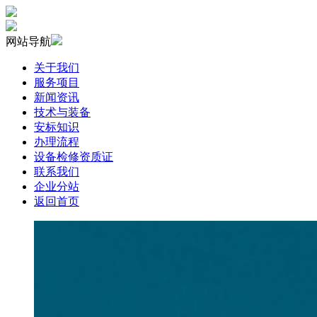
网站导航
关于我们
服务项目
新闻资讯
技术与装备
安标知识
办理流程
设备检修资质证
联系我们
企业分站
返回首页