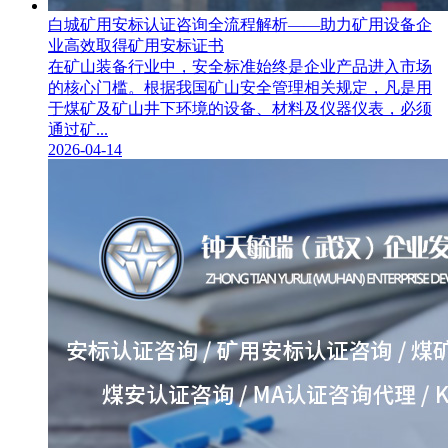
白城矿用安标认证咨询全流程解析——助力矿用设备企
业高效取得矿用安标证书
在矿山装备行业中，安全标准始终是企业产品进入市场
的核心门槛。根据我国矿山安全管理相关规定，凡是用
于煤矿及矿山井下环境的设备、材料及仪器仪表，必须
通过矿...
2026-04-14