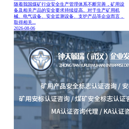
随着我国煤矿行业安全生产管理体系不断完善，矿用设
备及相关产品的安全要求持续提高。对于生产矿用机
械、电气设备、安全监测设备、支护产品等企业而言，
取得相关...
2026-08-06