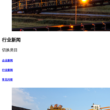
行业新闻
切换类目
企业新闻
行业新闻
常见问答