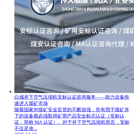
白城井下空气压缩机安标认证咨询服务——助力设备快
速进入煤矿市场
随着国家对煤矿安全监管的不断加强，所有用于煤矿井
下的设备都必须取得矿用产品安全标志认证（安标认
证，简称 MA 认证）。对于井下空气压缩机而言，安标
不仅是准...