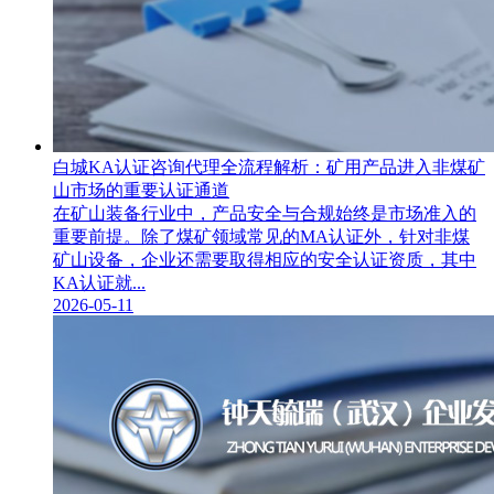
白城KA认证咨询代理全流程解析：矿用产品进入非煤矿
山市场的重要认证通道
在矿山装备行业中，产品安全与合规始终是市场准入的
重要前提。除了煤矿领域常见的MA认证外，针对非煤
矿山设备，企业还需要取得相应的安全认证资质，其中
KA认证就...
2026-05-11