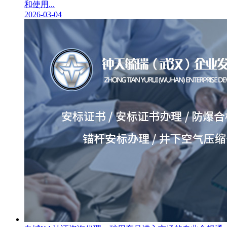
和使用...
2026-03-04