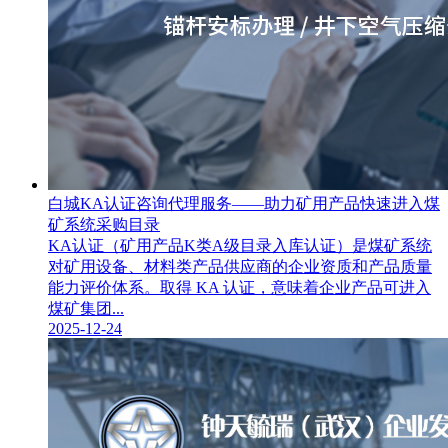
白城KA认证咨询代理服务——助力矿用产品快速进入煤
矿系统采购目录
KA认证（矿用产品K类A级目录入库认证）是煤矿系统
对矿用设备、材料类产品供应商的企业资质和产品质量
能力评价体系。取得 KA 认证，意味着企业产品可进入
煤矿集团...
2025-12-24