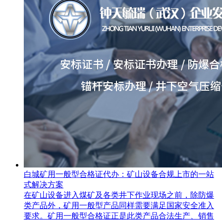
白城矿用一般型合格证代办：矿山设备合规上市的一站
式解决方案
在矿山设备进入煤矿及各类井下作业现场之前，除防爆
类产品外，矿用一般型产品同样需要满足国家安全准入
要求。矿用一般型合格证正是此类产品合法生产、销售