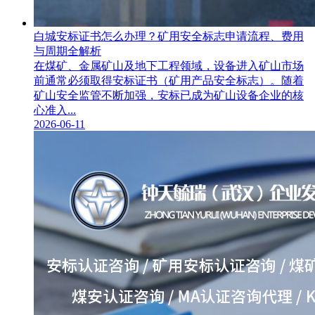
白城安标证书怎么办理？矿用安全标志申请流程、费用
与周期全解析
在煤矿、金属矿山及地下工程领域，设备进入矿山市场
前通常必须取得安标证书（矿用产品安全标志）。随着
矿山安全监管不断加强，安标已成为矿山设备企业的核
心准入...
2026-06-11