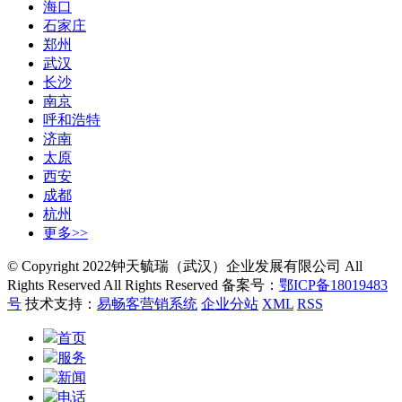
海口
石家庄
郑州
武汉
长沙
南京
呼和浩特
济南
太原
西安
成都
杭州
更多>>
© Copyright 2022钟天毓瑞（武汉）企业发展有限公司 All
Rights Reserved All Rights Reserved 备案号：
鄂ICP备18019483
号
技术支持：
易畅客营销系统
企业分站
XML
RSS
首页
服务
新闻
电话