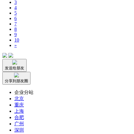
3
4
5
6
7
8
9
10
»
发送给朋友
分享到朋友圈
企业分站
北京
重庆
上海
合肥
广州
深圳