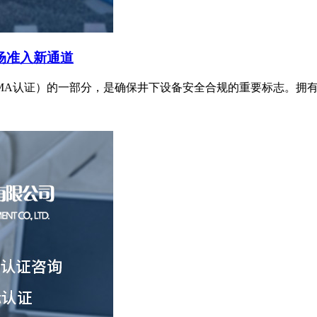
场准入新通道
A认证）的一部分，是确保井下设备安全合规的重要标志。拥有K