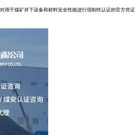
对用于煤矿井下设备和材料安全性能进行强制性认证的官方凭证。