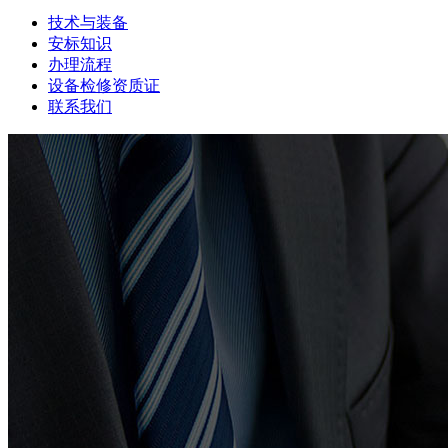
技术与装备
安标知识
办理流程
设备检修资质证
联系我们