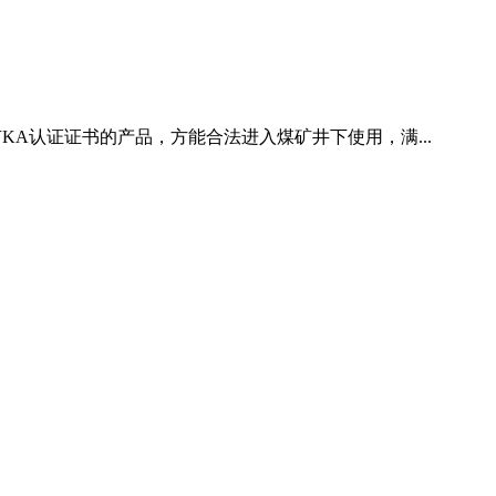
A认证证书的产品，方能合法进入煤矿井下使用，满...