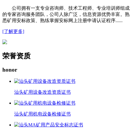
公司拥有一支专业咨询师、技术工程师、专业培训师组成
的专家咨询服务团队，公司人脉广泛，信息资源优势丰富。熟
悉矿用安标政策、熟练掌握安标网上注册申请认证程序......
[了解更多]
荣誉资质
honor
汕头矿用设备改造资质证书
汕头矿用机电设备检修证书