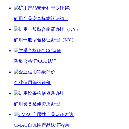
矿用产品安全标志认证咨...
矿用一般型合格证办理（KY）
防爆合格证/CCC认证
企业信用等级评价
矿用设备检修资质办理
CMAC自愿性产品认证咨询