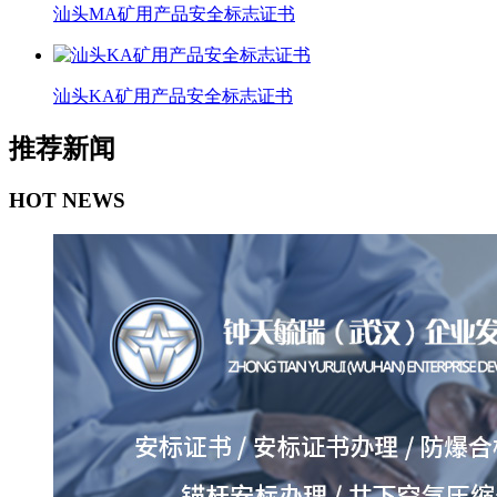
汕头MA矿用产品安全标志证书
汕头KA矿用产品安全标志证书
推荐新闻
HOT NEWS