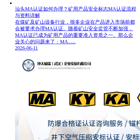
汕头MA认证如何办理？矿用产品安全标志MA认证流程
与资料详解
在煤矿及矿山设备行业，很多企业在产品进入市场前都
会被要求办理MA认证。随着矿山安全监管不断加强，
MA认证已成为矿用产品的重要准入资质之一。那么企
业关心的问题来了：MA......
2026-06-11