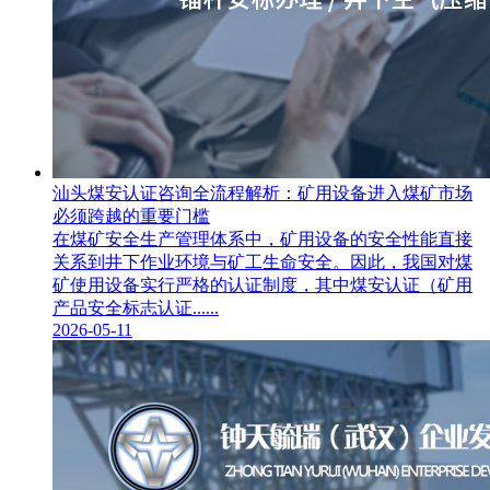
汕头煤安认证咨询全流程解析：矿用设备进入煤矿市场
必须跨越的重要门槛
在煤矿安全生产管理体系中，矿用设备的安全性能直接
关系到井下作业环境与矿工生命安全。因此，我国对煤
矿使用设备实行严格的认证制度，其中煤安认证（矿用
产品安全标志认证......
2026-05-11