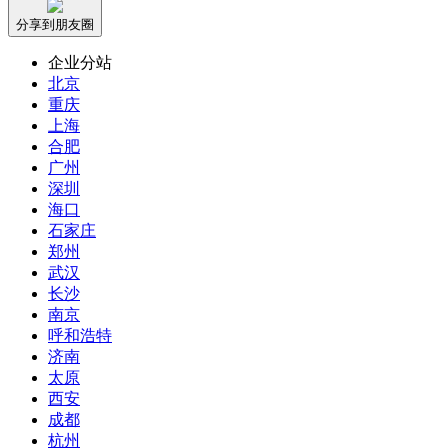
分享到朋友圈
企业分站
北京
重庆
上海
合肥
广州
深圳
海口
石家庄
郑州
武汉
长沙
南京
呼和浩特
济南
太原
西安
成都
杭州