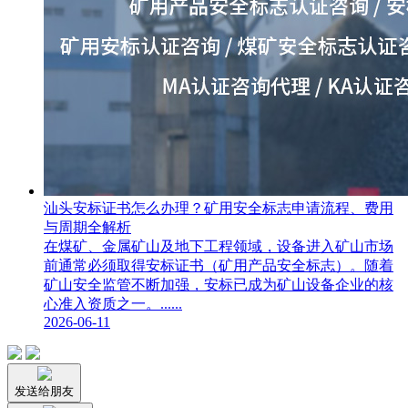
汕头安标证书怎么办理？矿用安全标志申请流程、费用
与周期全解析
在煤矿、金属矿山及地下工程领域，设备进入矿山市场
前通常必须取得安标证书（矿用产品安全标志）。随着
矿山安全监管不断加强，安标已成为矿山设备企业的核
心准入资质之一。......
2026-06-11
发送给朋友