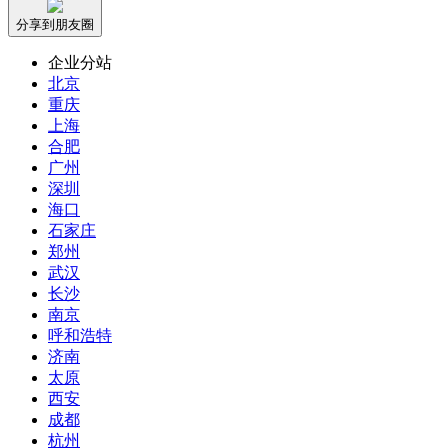
分享到朋友圈
企业分站
北京
重庆
上海
合肥
广州
深圳
海口
石家庄
郑州
武汉
长沙
南京
呼和浩特
济南
太原
西安
成都
杭州