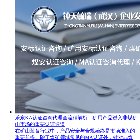
乐东KA认证咨询代理全流程解析：矿用产品进入非煤矿
山市场的重要认证通道
在矿山装备行业中，产品安全与合规始终是市场准入的
重要前提。除了煤矿领域常见的MA认证外，针对非煤