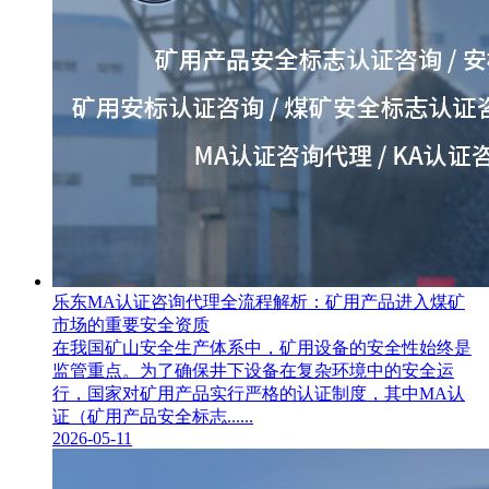
乐东MA认证咨询代理全流程解析：矿用产品进入煤矿
市场的重要安全资质
在我国矿山安全生产体系中，矿用设备的安全性始终是
监管重点。为了确保井下设备在复杂环境中的安全运
行，国家对矿用产品实行严格的认证制度，其中MA认
证（矿用产品安全标志......
2026-05-11