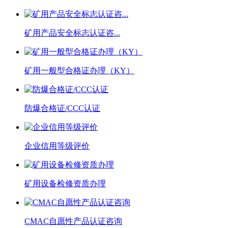
矿用产品安全标志认证咨...
矿用一般型合格证办理（KY）
防爆合格证/CCC认证
企业信用等级评价
矿用设备检修资质办理
CMAC自愿性产品认证咨询