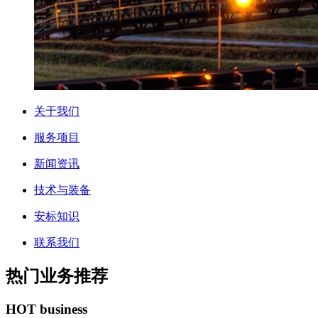
关于我们
服务项目
新闻资讯
技术与装备
安标知识
联系我们
热门业务推荐
HOT business