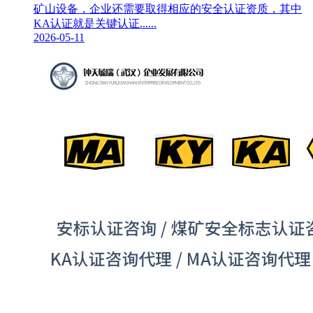
矿山设备，企业还需要取得相应的安全认证资质，其中
KA认证就是关键认证......
2026-05-11